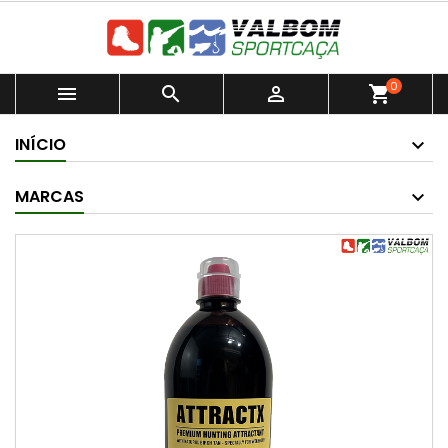
0



shopping_cart
INÍCIO
MARCAS