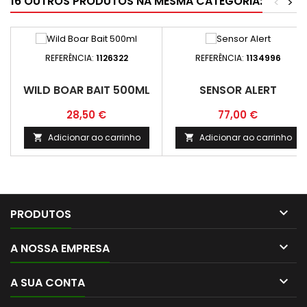
16 OUTROS PRODUTOS NA MESMA CATEGORIA:
<
>
REFERÊNCIA:
1126322
REFERÊNCIA:
1134996
WILD BOAR BAIT 500ML
SENSOR ALERT
Preço
Preço
28,50 €
77,00 €
Adicionar ao carrinho
Adicionar ao carrinho



PRODUTOS

A NOSSA EMPRESA

A SUA CONTA