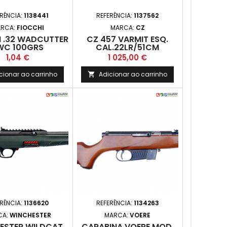
ERÊNCIA:
1138441
REFERÊNCIA:
1137562
RCA:
FIOCCHI
MARCA:
CZ
I .32 WADCUTTER
CZ 457 VARMIT ESQ.
WC 100GRS
CAL.22LR/51CM
Preço
Preço
1,04 €
1 025,00 €
cionar ao carrinho
Adicionar ao carrinho

ERÊNCIA:
1136620
REFERÊNCIA:
1134263
CA:
WINCHESTER
MARCA:
VOERE
ESTER WILDCAT
CARABINA VOERE MOD.