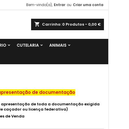
Bem-vindo(a),
Entrar
ou
Criar uma conta
shopping_cart
Carrinho:
0
Produtos - 0,00 €
RIO
CUTELARIA
ANIMAIS
m apresentação de documentação
 a apresentação de toda a documentação exigida
 de caçador ou licença federativa)
ões de Venda