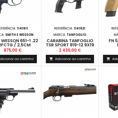
EFERÊNCIA:
1141911
REFERÊNCIA:
1141921
REF
CA:
SMITH E WESSON
MARCA:
TANFOGLIO
M
 WESSON 651-1 .22
CARABINA TANFOGLIO
FN 5
FCTG / 2,5CM
TSR SPORT 919-12 9X19
Preço
Preço
875,00 €
2 430,00 €
dicionar ao carrinho
Adicionar ao carrinho
Adi

