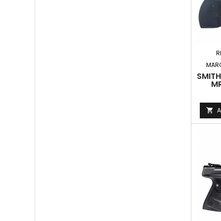
R
MAR
SMITH
MR
A
