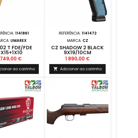
ERÊNCIA:
1141861
REFERÊNCIA:
1141472
ARCA:
UMAREX
MARCA:
CZ
02 T FDE/FDE
CZ SHADOW 2 BLACK
1X15+1X10
9X19/10CM
Preço
Preço
749,00 €
1 890,00 €
cionar ao carrinho
Adicionar ao carrinho
