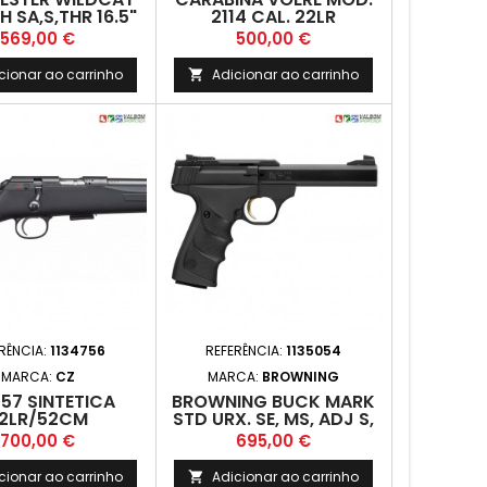
H SA,S,THR 16.5"
2114 CAL. 22LR
22LR MG10
Preço
Preço
569,00 €
500,00 €
cionar ao carrinho
Adicionar ao carrinho

RÊNCIA:
1134756
REFERÊNCIA:
1135054
MARCA:
CZ
MARCA:
BROWNING
57 SINTETICA
BROWNING BUCK MARK
2LR/52CM
STD URX. SE, MS, ADJ S,
22LR
Preço
Preço
700,00 €
695,00 €
cionar ao carrinho
Adicionar ao carrinho
