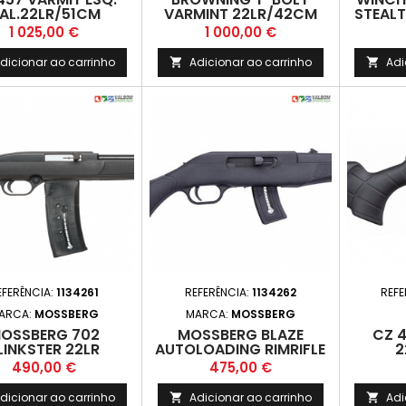
AL.22LR/51CM
VARMINT 22LR/42CM
STEALT
Preço
Preço
1 025,00 €
1 000,00 €
dicionar ao carrinho
Adicionar ao carrinho
Adi


EFERÊNCIA:
1134261
REFERÊNCIA:
1134262
REFE
ARCA:
MOSSBERG
MARCA:
MOSSBERG
OSSBERG 702
MOSSBERG BLAZE
CZ 4
LINKSTER 22LR
AUTOLOADING RIMRIFLE
2
22LR
Preço
Preço
490,00 €
475,00 €
dicionar ao carrinho
Adicionar ao carrinho
Adi

