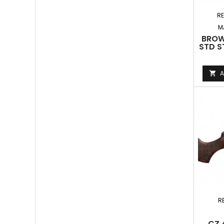
RE
M
BROW
STD S
A

R
CZ 