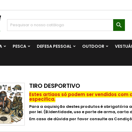

A
PESCA
DEFESA PESSOAL
OUTDOOR
VESTUÁ
TIRO DESPORTIVO
Estes artigos só podem ser vendidos co
especifica.
Para a aquisição destes produtos é obrigatória
por lei. (B.Identidade, uso e porte de arma, carta
Em caso de dúvida por favor consulte as Condiç