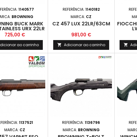
FERÊNCIA:
1140577
REFERÊNCIA:
1140182
REF
ARCA:
BROWNING
MARCA:
CZ
MA
NING BUCK MARK
CZ 457 LUX 22LR/63CM
FIOCCH
TAINLESS URX 22LR
L
Preço
Preço
725,00 €
981,00 €
dicionar ao carrinho
Adicionar ao carrinho
Adi


EFERÊNCIA:
1137521
REFERÊNCIA:
1136796
REF
MARCA:
CZ
MARCA:
BROWNING
MAR
457 VARMIT ESQ.
BROWNING T-BOLT
WINCH