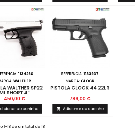
FERÊNCIA:
1134260
REFERÊNCIA:
1133937
MARCA:
WALTHER
MARCA:
GLOCK
OLA WALTHER SP22
PISTOLA GLOCK 44 22LR
M1 SHORT 4"
Preço
Preço
450,00 €
786,00 €
dicionar ao carrinho
Adicionar ao carrinho

 1-18 de um total de 18