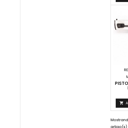
RE
PIST
A

Mostrando
artigo(s)