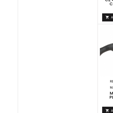
C
A

R
M
M
P
A
