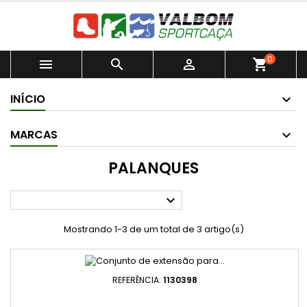
0



shopping_cart
INÍCIO
MARCAS
PALANQUES

Mostrando 1-3 de um total de 3 artigo(s)
REFERÊNCIA:
1130398