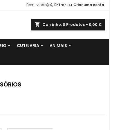
Bem-vindo(a),
Entrar
ou
Criar uma conta
shopping_cart
Carrinho:
0
Produtos - 0,00 €
RIO
CUTELARIA
ANIMAIS
SSÓRIOS