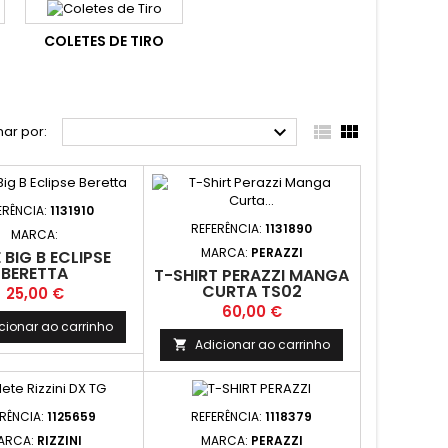
COLETES DE TIRO



ar por:
ERÊNCIA:
1131910
REFERÊNCIA:
1131890
MARCA:
MARCA:
PERAZZI
 BIG B ECLIPSE
BERETTA
T-SHIRT PERAZZI MANGA
CURTA TS02
Preço
25,00 €
Preço
60,00 €
cionar ao carrinho
Adicionar ao carrinho

ERÊNCIA:
1125659
REFERÊNCIA:
1118379
ARCA:
RIZZINI
MARCA:
PERAZZI