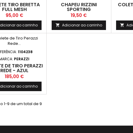
TE TIRO BERETTA
CHAPEU RIZZINI
COLET
FULL MESH
SPORTING
Preço
Preço
95,00 €
19,50 €
dicionar ao carrinho
Adicionar ao carrinho
Adi


FERÊNCIA:
1104238
MARCA:
PERAZZI
E DE TIRO PERAZZI
REDE - AZUL
Preço
185,00 €
dicionar ao carrinho
 1-9 de um total de 9