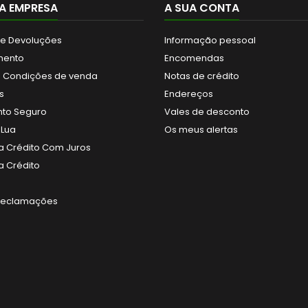
A EMPRESA
A SUA CONTA
 e Devoluções
Informação pessoal
mento
Encomendas
 Condições de venda
Notas de crédito
s
Endereços
to Seguro
Vales de desconto
 Lua
Os meus alertas
 Crédito Com Juros
 Crédito
 Reclamações