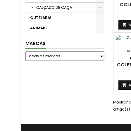
COLE
CALÇADO DE CAÇA
CUTELARIA
A

ANIMAIS
MARCAS
RE
COLET
A

Mostrando
artigo(s)