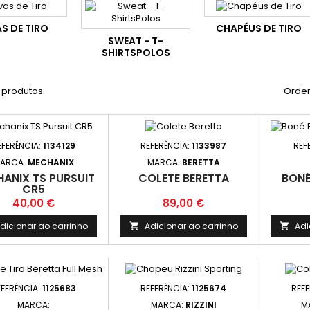
S DE TIRO
CHAPÉUS DE TIRO
SWEAT - T-
SHIRTSPOLOS
 produtos.
Orden
EFERÊNCIA:
1134129
REFERÊNCIA:
1133987
REF
ARCA:
MECHANIX
MARCA:
BERETTA
ANIX TS PURSUIT
COLETE BERETTA
BONÉ
CR5
Preço
Preço
40,00 €
89,00 €
dicionar ao carrinho
Adicionar ao carrinho
Adi


EFERÊNCIA:
1125683
REFERÊNCIA:
1125674
REF
MARCA:
MARCA:
RIZZINI
M