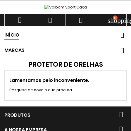
0



shoppin
INÍCIO
MARCAS
PROTETOR DE ORELHAS
Lamentamos pelo inconveniente.
Pesquise de novo o que procura

PRODUTOS

A NOSSA EMPRESA