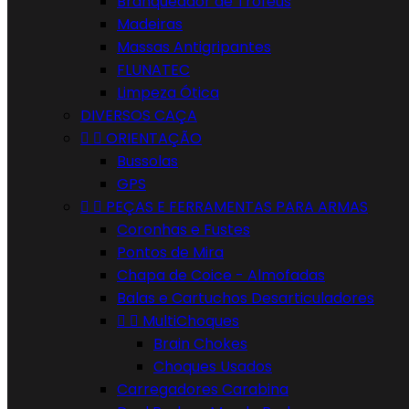
Branqueador de Troféus
Madeiras
Massas Antigripantes
FLUNATEC
Limpeza Ótica
DIVERSOS CAÇA


ORIENTAÇÃO
Bussolas
GPS


PEÇAS E FERRAMENTAS PARA ARMAS
Coronhas e Fustes
Pontos de Mira
Chapa de Coice - Almofadas
Balas e Cartuchos Desarticuladores


MultiChoques
Brain Chokes
Choques Usados
Carregadores Carabina