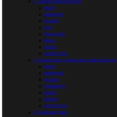


Miras Visão Noturna
PARD
HIKMICRO
PULSAR
ATN
ThermTec
Pixfra
GUIDE
CONOTECH


Monóculos / Binóculos Visão Noturna
PARD
HIKMICRO
PULSAR
THERMTEC
GUIDE
PIXFRA
CONOTECH


Mira de Caça