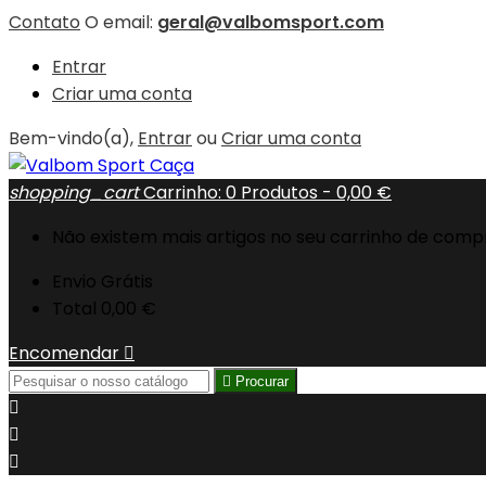
Contato
O email:
geral@valbomsport.com
Entrar
Criar uma conta
Bem-vindo(a),
Entrar
ou
Criar uma conta
shopping_cart
Carrinho:
0
Produtos - 0,00 €
Não existem mais artigos no seu carrinho de comp
Envio
Grátis
Total
0,00 €
Encomendar


Procurar


