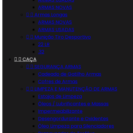
ARMAS NOVAS


Armas Longas
ARMAS NOVAS
ARMAS USADAS


Munição Tiro Desportivo
22 LR
.32


CAÇA


SEGURANÇA ARMAS
Cadeado de Gatilho Armas
Cofres de Armas


LIMPEZA E MANUTENÇÃO DE ARMAS
Estojos de Limpeza
Óleos / Lubrificantes e Massas
Impermeabilizante
Desengordurante e Oxidentes
Óleo Limpeza para Silenciadores