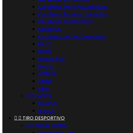
Carabinas Semi-Automáticas
Carabinas Express - Monotiro
Carabinas de Alavanca
Calibre 20
Carabinas de Tiro Desportivo
Heym
Rizzini
Impala Plus
Monza
Arttech
Akdas
Akus


CANOS
USADOS
NOVOS


TIRO DESPORTIVO


Armas Curtas
ARMAS USADAS