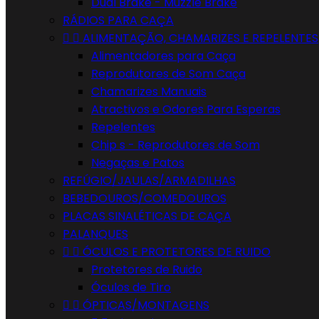
Dual Brake - Muzzle Brake
RÁDIOS PARA CAÇA


ALIMENTAÇÃO, CHAMARIZES E REPELENTES
Alimentadores para Caça
Reprodutores de Som Caça
Chamarizes Manuais
Atractivos e Odores Para Esperas
Repelentes
Chip s - Reprodutores de Som
Negaças e Patos
REFÚGIO/JAULAS/ARMADILHAS
BEBEDOUROS/COMEDOUROS
PLACAS SINALÉTICAS DE CAÇA
PALANQUES


ÓCULOS E PROTETORES DE RUIDO
Protetores de Ruido
Óculos de Tiro


ÓPTICAS/MONTAGENS