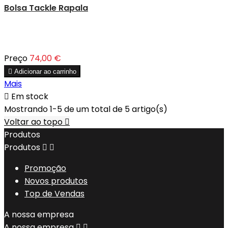
Bolsa Tackle Rapala
Preço
74,00 €

Adicionar ao carrinho
Mais

Em stock
Mostrando 1-5 de um total de 5 artigo(s)
Voltar ao topo

Produtos
Produtos


Promoção
Novos produtos
Top de Vendas
A nossa empresa
A nossa empresa

