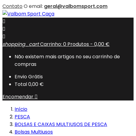
Contato
O email:
geral@valbomsport.com



shopping_cart
Carrinho:
0
Produtos - 0,00 €
Não existem mais artigos no seu carrinho de
compras
Envio
Grátis
Total
0,00 €
Encomendar

Início
PESCA
BOLSAS E CAIXAS MULTIUSOS DE PESCA
Bolsas Multiusos