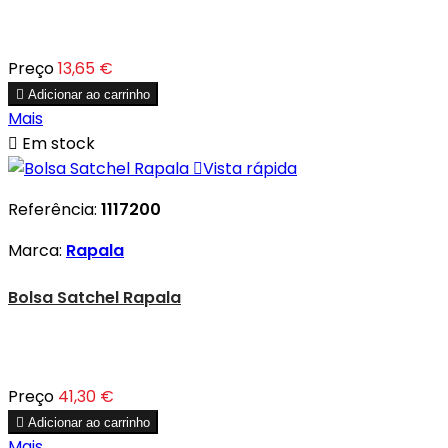
Preço
13,65 €

Adicionar ao carrinho
Mais

Em stock

Vista rápida
Referência:
1117200
Marca:
Rapala
Bolsa Satchel Rapala
Preço
41,30 €

Adicionar ao carrinho
Mais