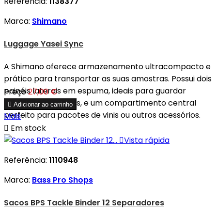
Referência:
1138377
Marca:
Shimano
Luggage Yasei Sync
A Shimano oferece armazenamento ultracompacto e
prático para transportar as suas amostras. Possui dois
painéis laterais em espuma, ideais para guardar
Preço
27,00 €
pequenos hardbaits, e um compartimento central

Adicionar ao carrinho
perfeito para pacotes de vinis ou outros acessórios.
Mais

Em stock

Vista rápida
Referência:
1110948
Marca:
Bass Pro Shops
Sacos BPS Tackle Binder 12 Separadores