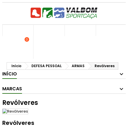



0
shopping_cart
Carrinho:
Início
DEFESA PESSOAL
ARMAS
Revólveres
INÍCIO
MARCAS
Revólveres
Revólveres