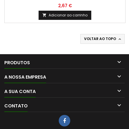
Preço
2,67 €
Adicionar ao carrinho

VOLTAR AO TOPO


PRODUTOS

A NOSSA EMPRESA

A SUA CONTA

CONTATO