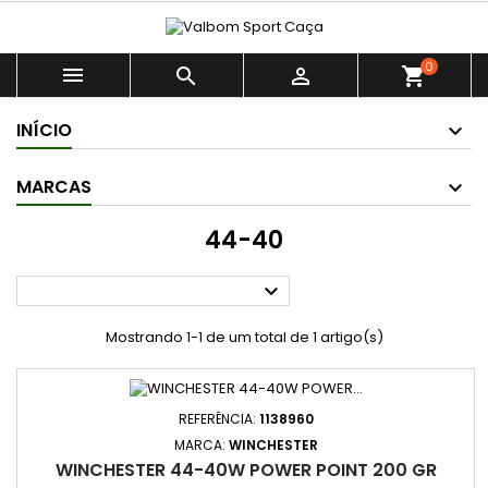
0



shopping_cart
INÍCIO
MARCAS
44-40

Mostrando 1-1 de um total de 1 artigo(s)
REFERÊNCIA:
1138960
MARCA:
WINCHESTER
WINCHESTER 44-40W POWER POINT 200 GR