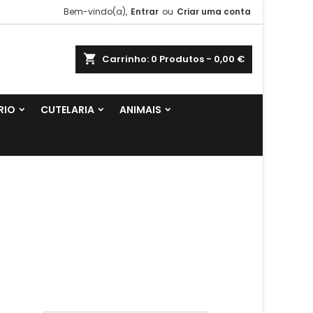
Bem-vindo(a),
Entrar
ou
Criar uma conta
shopping_cart
Carrinho:
0
Produtos - 0,00 €
RIO
CUTELARIA
ANIMAIS