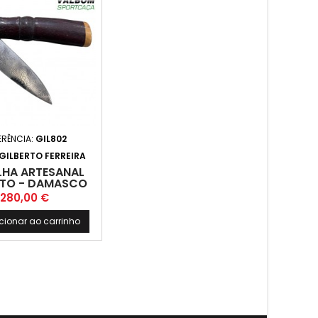
ERÊNCIA:
GIL802
GILBERTO FERREIRA
LHA ARTESANAL
RTO - DAMASCO
Preço
280,00 €
cionar ao carrinho