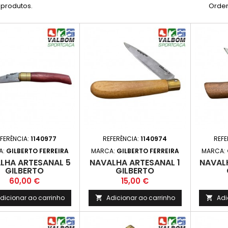
 produtos.
Orden
FERÊNCIA:
1140977
REFERÊNCIA:
1140974
REFE
A:
GILBERTO FERREIRA
MARCA:
GILBERTO FERREIRA
MARCA:
LHA ARTESANAL 5
NAVALHA ARTESANAL 1
NAVAL
GILBERTO
GILBERTO
Preço
Preço
60,00 €
15,00 €
dicionar ao carrinho
Adicionar ao carrinho
Adi

