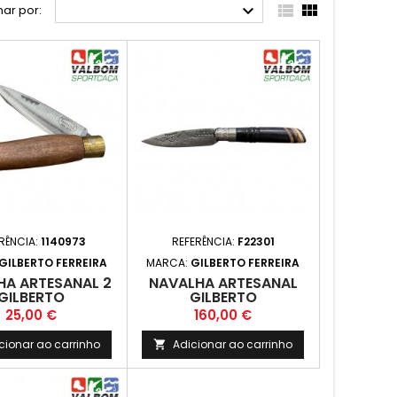



ar por:
RÊNCIA:
1140973
REFERÊNCIA:
F22301
GILBERTO FERREIRA
MARCA:
GILBERTO FERREIRA
HA ARTESANAL 2
NAVALHA ARTESANAL
GILBERTO
GILBERTO
Preço
Preço
25,00 €
160,00 €
cionar ao carrinho
Adicionar ao carrinho
