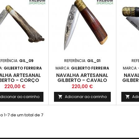
EFERÊNCIA:
GIL_09
REFERÊNCIA:
GIL_01
REF
A:
GILBERTO FERREIRA
MARCA:
GILBERTO FERREIRA
MARCA:
ALHA ARTESANAL
NAVALHA ARTESANAL
NAVA
BERTO - CORÇO
GILBERTO - CAVALO
GILBE
Preço
Preço
220,00 €
220,00 €
dicionar ao carrinho
Adicionar ao carrinho
Adi


 1-7 de um total de 7