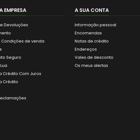
A EMPRESA
A SUA CONTA
 e Devoluções
Informação pessoal
mento
Encomendas
 Condições de venda
Notas de crédito
s
Endereços
to Seguro
Vales de desconto
 Lua
Os meus alertas
 Crédito Com Juros
 Crédito
 Reclamações