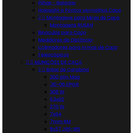
Pilhas - Baterias
Holosight e Pontos vermelhos Caça


Montagens para Miras de Caça
Montagens RUSAN
Binóculos para Caça
Medidores de Distância
Colimadores para Armas de Caça
Telescópicos


MUNIÇÕES DE CAÇA


Balas de Carabina
300 Win Mag
.30-06 SPGR
308 W
9,3x62
270 W
7x64
7mm RM
8x57 JRS-IRS