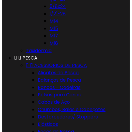
5/8x24
1/2"-28
M14
M15
M17
M18
Taxidermia


PESCA


ACESSÓRIOS DE PESCA
Alicates de Pesca
Balanças de Pesca
Bancos - Cadeiras
Bolsas para Canas
Cabos de Aço
Chumbos, Balas e Cabeçotes
Destorcedores/ Stoppers
Elásticos
Facas de Pesca