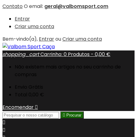
Contato
O email:
geral@valbomsport.com
Entrar
Criar uma conta
Bem-vindo(a),
Entrar
ou
Criar uma conta
shopping_cart
Carrinho:
0
Produtos - 0,00 €
Não existem mais artigos no seu carrinho de
compras
Envio
Grátis
Total
0,00 €
Encomendar


Procurar

