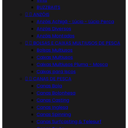
Vinís
BUZZBAITS


ANZÓIS
Anzóis Achigã - Lúcio - Lúcio Perca
Anzóis Diversos
Anzóis Montados


BOLSAS E CAIXAS MULTIUSOS DE PESCA
Bolsas Multiusos
Caixas Multiusos
Caixas Multiusos Pluma - Mosca
Caixas para Iscos


CANAS DE PESCA
Canas Boía
Canas Bolonhesa
Canas Casting
Canas Inglesa
Canas Spinning
Canas Surfcasting & Telesurf