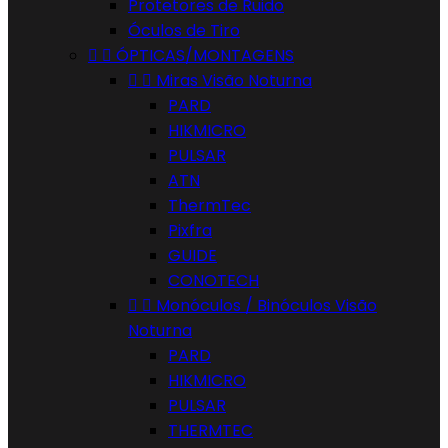
Protetores de Ruido
Óculos de Tiro


ÓPTICAS/MONTAGENS


Miras Visão Noturna
PARD
HIKMICRO
PULSAR
ATN
ThermTec
Pixfra
GUIDE
CONOTECH


Monóculos / Binóculos Visão
Noturna
PARD
HIKMICRO
PULSAR
THERMTEC