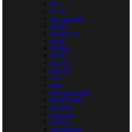
22Lr
44-40
.338 Lapua Mag
7,62x39
300 Blackout
7,5x55
7,62x54R
6.5 PRC
300 WBY
300 RUM
7X65
8X68
300 WHEATHERBY
.50 BROWNING
22 HORNET
7mm WSM
.223 REM
.458 WIN MAG