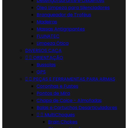
Desengordurante e Oxidentes
Óleo Limpeza para Silenciadores
Branqueador de Troféus
Madeiras
Massas Antigripantes
FLUNATEC
Limpeza Ótica
DIVERSOS CAÇA


ORIENTAÇÃO
Bussolas
GPS


PEÇAS E FERRAMENTAS PARA ARMAS
Coronhas e Fustes
Pontos de Mira
Chapa de Coice - Almofadas
Balas e Cartuchos Desarticuladores


MultiChoques
Brain Chokes