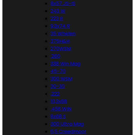
8x57 JS-IS
243 W
223 R
9,3x74 R
35 Whelen
375H&H
270WSM
.280
338 Win Mag
45-70
300 WSM
30-30
.222
10,3x68
.458 WIN
8x68 S
300 Ultra Mag
6,5 Creedmoor