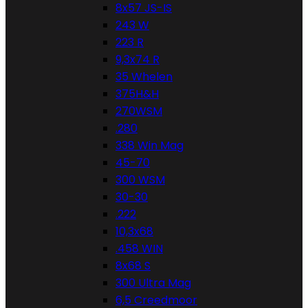
8x57 JS-IS
243 W
223 R
9,3x74 R
35 Whelen
375H&H
270WSM
.280
338 Win Mag
45-70
300 WSM
30-30
.222
10,3x68
.458 WIN
8x68 S
300 Ultra Mag
6,5 Creedmoor