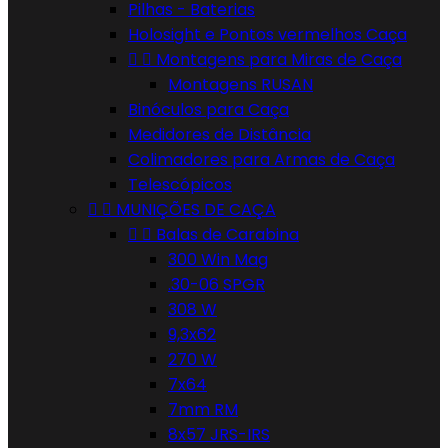
Pilhas - Baterias
Holosight e Pontos vermelhos Caça


Montagens para Miras de Caça
Montagens RUSAN
Binóculos para Caça
Medidores de Distância
Colimadores para Armas de Caça
Telescópicos


MUNIÇÕES DE CAÇA


Balas de Carabina
300 Win Mag
.30-06 SPGR
308 W
9,3x62
270 W
7x64
7mm RM
8x57 JRS-IRS