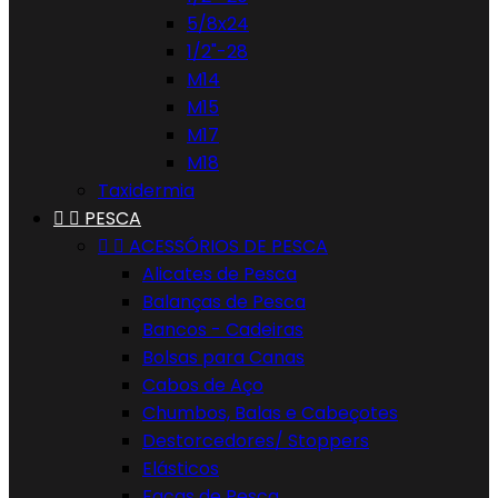
5/8x24
1/2"-28
M14
M15
M17
M18
Taxidermia


PESCA


ACESSÓRIOS DE PESCA
Alicates de Pesca
Balanças de Pesca
Bancos - Cadeiras
Bolsas para Canas
Cabos de Aço
Chumbos, Balas e Cabeçotes
Destorcedores/ Stoppers
Elásticos
Facas de Pesca