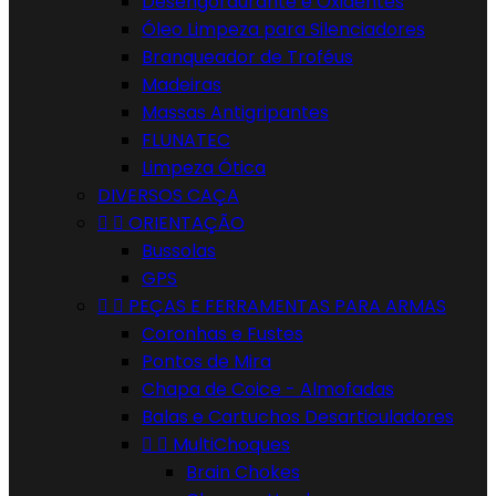
Desengordurante e Oxidentes
Óleo Limpeza para Silenciadores
Branqueador de Troféus
Madeiras
Massas Antigripantes
FLUNATEC
Limpeza Ótica
DIVERSOS CAÇA


ORIENTAÇÃO
Bussolas
GPS


PEÇAS E FERRAMENTAS PARA ARMAS
Coronhas e Fustes
Pontos de Mira
Chapa de Coice - Almofadas
Balas e Cartuchos Desarticuladores


MultiChoques
Brain Chokes