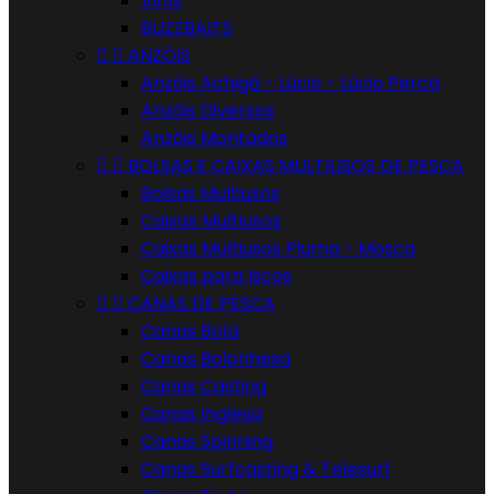
Vinís
BUZZBAITS


ANZÓIS
Anzóis Achigã - Lúcio - Lúcio Perca
Anzóis Diversos
Anzóis Montados


BOLSAS E CAIXAS MULTIUSOS DE PESCA
Bolsas Multiusos
Caixas Multiusos
Caixas Multiusos Pluma - Mosca
Caixas para Iscos


CANAS DE PESCA
Canas Boía
Canas Bolonhesa
Canas Casting
Canas Inglesa
Canas Spinning
Canas Surfcasting & Telesurf