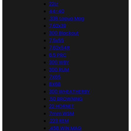
22Lr
44-40
.338 Lapua Mag
7,62x39
300 Blackout
7,5x55
7,62x54R
6.5 PRC
300 WBY
300 RUM
7X65
8X68
300 WHEATHERBY
.50 BROWNING
22 HORNET
7mm WSM
.223 REM
.458 WIN MAG