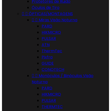
Protetores de Ruido
Óculos de Tiro


ÓPTICAS/MONTAGENS


Miras Visão Noturna
PARD
HIKMICRO
PULSAR
ATN
ThermTec
Pixfra
GUIDE
CONOTECH


Monóculos / Binóculos Visão
Noturna
PARD
HIKMICRO
PULSAR
THERMTEC