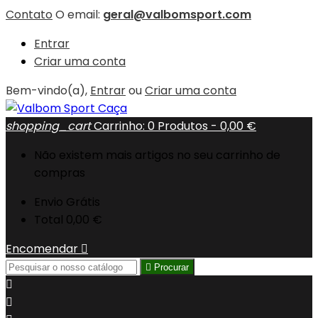
Contato
O email:
geral@valbomsport.com
Entrar
Criar uma conta
Bem-vindo(a),
Entrar
ou
Criar uma conta
shopping_cart
Carrinho:
0
Produtos - 0,00 €
Não existem mais artigos no seu carrinho de
compras
Envio
Grátis
Total
0,00 €
Encomendar


Procurar

