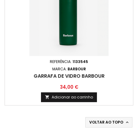
REFERÊNCIA:
1133545
MARCA:
BARBOUR
GARRAFA DE VIDRO BARBOUR
Preço
34,00 €
Adicionar ao carrinho

VOLTAR AO TOPO
