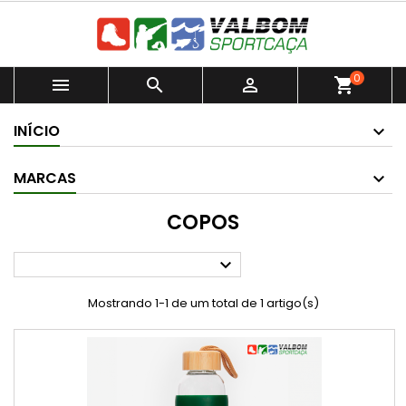
0



shopping_cart
INÍCIO
MARCAS
COPOS

Mostrando 1-1 de um total de 1 artigo(s)