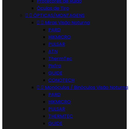
Protetores de Ruido
Óculos de Tiro


ÓPTICAS/MONTAGENS


Miras Visão Noturna
PARD
HIKMICRO
PULSAR
ATN
ThermTec
Pixfra
GUIDE
CONOTECH


Monóculos / Binóculos Visão Noturna
PARD
HIKMICRO
PULSAR
THERMTEC
GUIDE