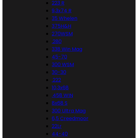
223 R
9,3x74 R
35 Whelen
375H&H
270WSM
.280
338 Win Mag
45-70
300 WSM
30-30
.222
10,3x68
.458 WIN
8x68 S
300 Ultra Mag
6,5 Creedmoor
22Lr
44-40