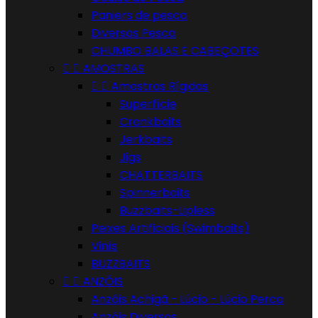
Paniers de pesca
Diversos Pesca
CHUMBO BALAS E CABEÇOTES


AMOSTRAS


Amostras Rígidas
Superfície
Crankbaits
Jerkbaits
Jigs
CHATTERBAITS
Spinnerbaits
Buzzbaits-Lipless
Peixes Artificiais (Swimbaits)
Vinís
BUZZBAITS


ANZÓIS
Anzóis Achigã - Lúcio - Lúcio Perca
Anzóis Diversos