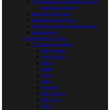


Montagens para Miras de Caça
Montagens RUSAN
Binóculos para Caça
Medidores de Distância
Colimadores para Armas de Caça
Telescópicos


MUNIÇÕES DE CAÇA


Balas de Carabina
300 Win Mag
.30-06 SPGR
308 W
9,3x62
270 W
7x64
7mm RM
8x57 JRS-IRS
8x57 JS-IS
243 W