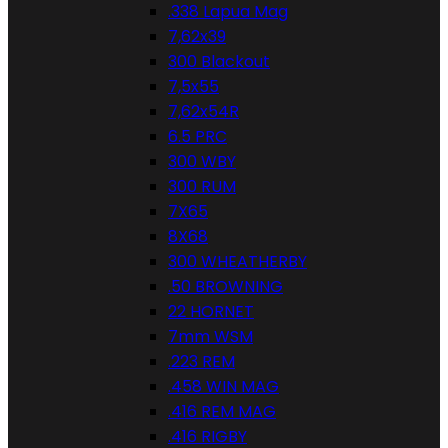
.338 Lapua Mag
7,62x39
300 Blackout
7,5x55
7,62x54R
6.5 PRC
300 WBY
300 RUM
7X65
8X68
300 WHEATHERBY
.50 BROWNING
22 HORNET
7mm WSM
.223 REM
.458 WIN MAG
.416 REM MAG
.416 RIGBY