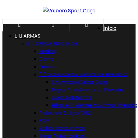



Início


ARMAS


CARABINAS DE AR
Norica
Gamo
Diana


ACESSÓRIOS ARMAS DE PRESSÃO
Chumbos e Setas Caça
Peças Para Armas de Pressão
Alvos e Suportes
Miras e P. Vermelho Armas Pressão
Pistolas e Botijas CO2
PCP
Bolsas para Armas
Miras Telescópicas