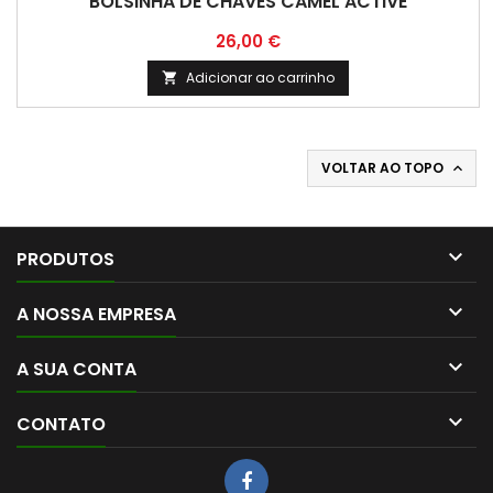
BOLSINHA DE CHAVES CAMEL ACTIVE
Preço
26,00 €
Adicionar ao carrinho

VOLTAR AO TOPO


PRODUTOS

A NOSSA EMPRESA

A SUA CONTA

CONTATO