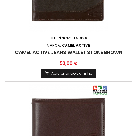
REFERÊNCIA:
1141436
MARCA:
CAMEL ACTIVE
CAMEL ACTIVE JEANS WALLET STONE BROWN
Preço
53,00 €
Adicionar ao carrinho
