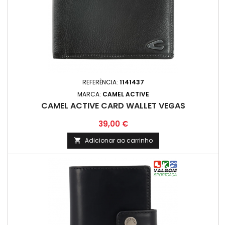
REFERÊNCIA:
1141437
MARCA:
CAMEL ACTIVE
CAMEL ACTIVE CARD WALLET VEGAS
Preço
39,00 €
Adicionar ao carrinho
