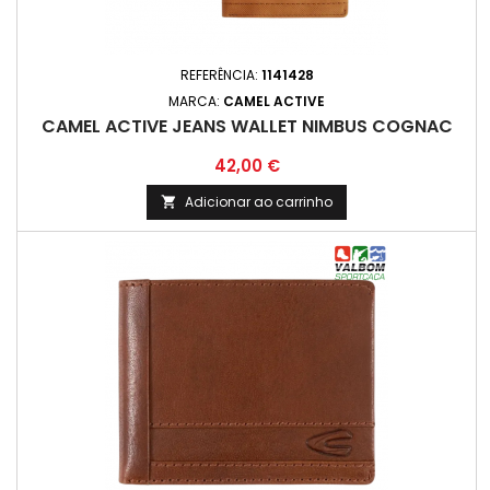
REFERÊNCIA:
1141428
MARCA:
CAMEL ACTIVE
CAMEL ACTIVE JEANS WALLET NIMBUS COGNAC
Preço
42,00 €
Adicionar ao carrinho
