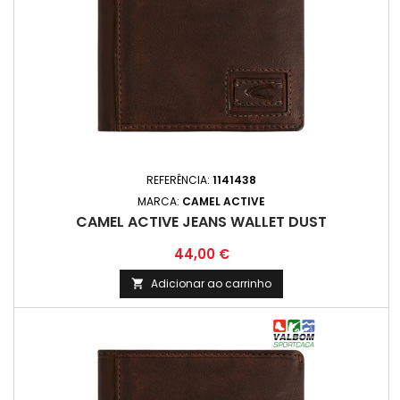
REFERÊNCIA:
1141438
MARCA:
CAMEL ACTIVE
CAMEL ACTIVE JEANS WALLET DUST
Preço
44,00 €
Adicionar ao carrinho
