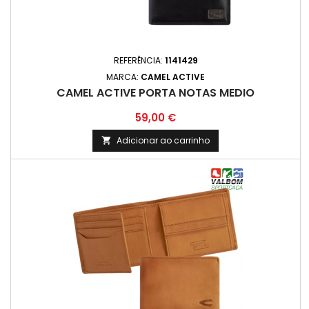
REFERÊNCIA:
1141429
MARCA:
CAMEL ACTIVE
CAMEL ACTIVE PORTA NOTAS MEDIO
Preço
59,00 €
Adicionar ao carrinho
