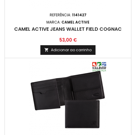
REFERÊNCIA:
1141427
MARCA:
CAMEL ACTIVE
CAMEL ACTIVE JEANS WALLET FIELD COGNAC
Preço
53,00 €
Adicionar ao carrinho
