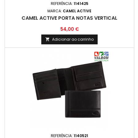
REFERÊNCIA:
1141425
MARCA:
CAMEL ACTIVE
CAMEL ACTIVE PORTA NOTAS VERTICAL
Preço
54,00 €
Adicionar ao carrinho

REFERÊNCIA:
1140521