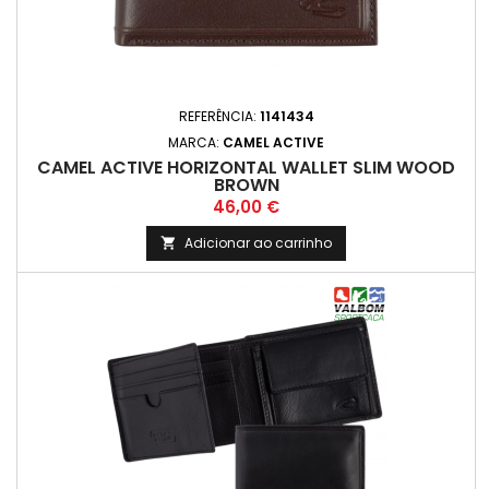
REFERÊNCIA:
1141434
MARCA:
CAMEL ACTIVE
CAMEL ACTIVE HORIZONTAL WALLET SLIM WOOD
BROWN
Preço
46,00 €
Adicionar ao carrinho
