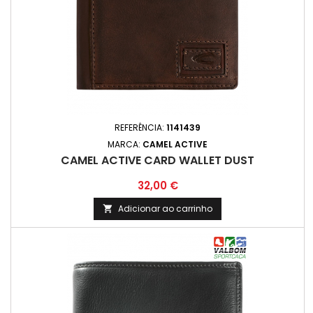
REFERÊNCIA:
1141439
MARCA:
CAMEL ACTIVE
CAMEL ACTIVE CARD WALLET DUST
Preço
32,00 €
Adicionar ao carrinho
