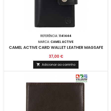
REFERÊNCIA:
1141444
MARCA:
CAMEL ACTIVE
CAMEL ACTIVE CARD WALLET LEATHER MAGSAFE
Preço
37,00 €
Adicionar ao carrinho
