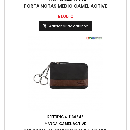
PORTA NOTAS MÉDIO CAMEL ACTIVE
Preço
51,00 €
Adicionar ao carrinho

REFERÊNCIA:
1136848
MARCA:
CAMEL ACTIVE