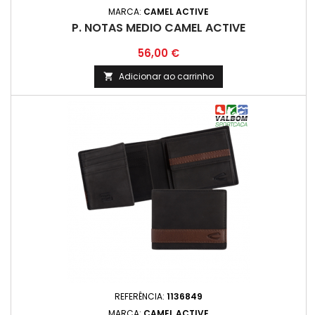
MARCA:
CAMEL ACTIVE
P. NOTAS MEDIO CAMEL ACTIVE
Preço
56,00 €
Adicionar ao carrinho

REFERÊNCIA:
1136849
MARCA:
CAMEL ACTIVE