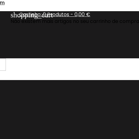
om
shopping_cart
Carrinho:
0
Produtos - 0,00 €
Não existem mais artigos no seu carrinho de compr