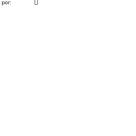

 por: