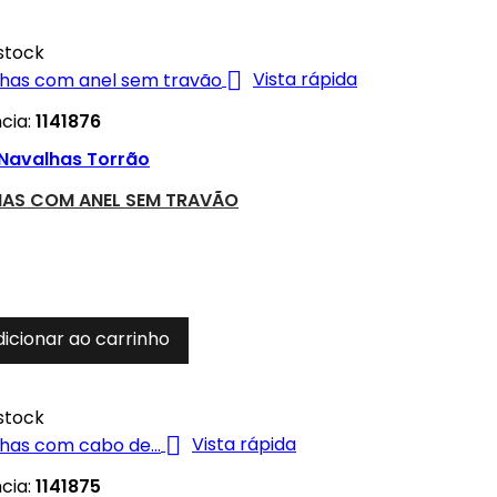
stock

Vista rápida
cia:
1141876
Navalhas Torrão
AS COM ANEL SEM TRAVÃO
dicionar ao carrinho
stock

Vista rápida
cia:
1141875