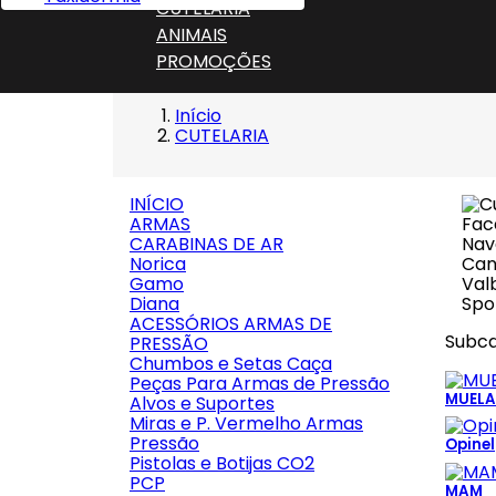
CUTELARIA
ANIMAIS
PROMOÇÕES
Início
CUTELARIA
INÍCIO
ARMAS
CARABINAS DE AR
Norica
Gamo
Diana
ACESSÓRIOS ARMAS DE
Subca
PRESSÃO
Chumbos e Setas Caça
Peças Para Armas de Pressão
MUELA
Alvos e Suportes
Miras e P. Vermelho Armas
Pressão
Opinel
Pistolas e Botijas CO2
PCP
MAM