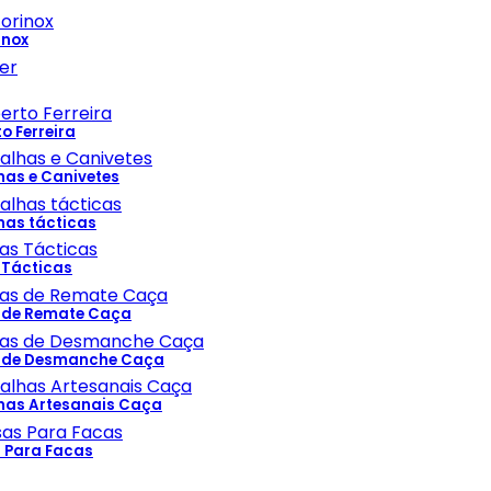
inox
to Ferreira
has e Canivetes
has tácticas
 Tácticas
 de Remate Caça
 de Desmanche Caça
has Artesanais Caça
s Para Facas