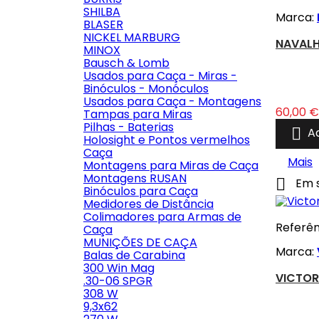
SHILBA
Marca:
BLASER
NICKEL MARBURG
NAVALH
MINOX
Bausch & Lomb
Usados para Caça - Miras -
Binóculos - Monóculos
Usados para Caça - Montagens
Preço
60,00 €
Tampas para Miras
Pilhas - Baterias

A
Holosight e Pontos vermelhos
Caça
Mais
Montagens para Miras de Caça
Montagens RUSAN

Em 
Binóculos para Caça
Medidores de Distância
Colimadores para Armas de
Referên
Caça
MUNIÇÕES DE CAÇA
Marca:
Balas de Carabina
300 Win Mag
VICTOR
.30-06 SPGR
308 W
9,3x62