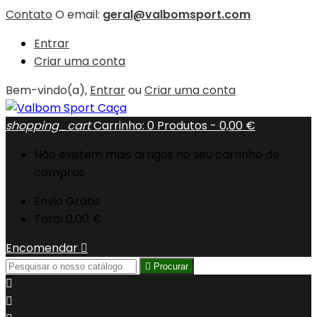
Contato
O email:
geral@valbomsport.com
Entrar
Criar uma conta
Bem-vindo(a),
Entrar
ou
Criar uma conta
shopping_cart
Carrinho:
0
Produtos - 0,00 €
Não existem mais artigos no seu carrinho de
compras
Envio
Grátis
Total
0,00 €
Encomendar


Procurar

