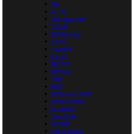
22Lr
44-40
.338 Lapua Mag
7,62x39
300 Blackout
7,5x55
7,62x54R
6.5 PRC
300 WBY
300 RUM
7X65
8X68
300 WHEATHERBY
.50 BROWNING
22 HORNET
7mm WSM
.223 REM
.458 WIN MAG