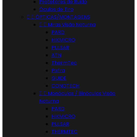
Protetores de Ruido
Óculos de Tiro


ÓPTICAS/MONTAGENS


Miras Visão Noturna
PARD
HIKMICRO
PULSAR
ATN
ThermTec
Pixfra
GUIDE
CONOTECH


Monóculos / Binóculos Visão
Noturna
PARD
HIKMICRO
PULSAR
THERMTEC