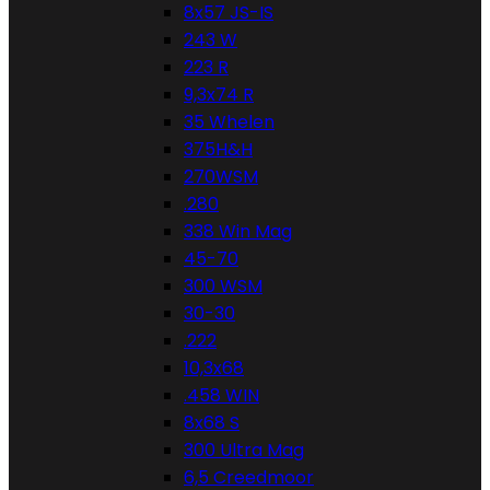
8x57 JS-IS
243 W
223 R
9,3x74 R
35 Whelen
375H&H
270WSM
.280
338 Win Mag
45-70
300 WSM
30-30
.222
10,3x68
.458 WIN
8x68 S
300 Ultra Mag
6,5 Creedmoor