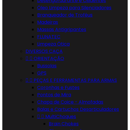
Desengordurante e Oxidentes
Óleo Limpeza para Silenciadores
Branqueador de Troféus
Madeiras
Massas Antigripantes
FLUNATEC
Limpeza Ótica
DIVERSOS CAÇA


ORIENTAÇÃO
Bussolas
GPS


PEÇAS E FERRAMENTAS PARA ARMAS
Coronhas e Fustes
Pontos de Mira
Chapa de Coice - Almofadas
Balas e Cartuchos Desarticuladores


MultiChoques
Brain Chokes