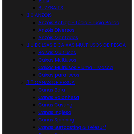
Vinís
BUZZBAITS


ANZÓIS
Anzóis Achigã - Lúcio - Lúcio Perca
Anzóis Diversos
Anzóis Montados


BOLSAS E CAIXAS MULTIUSOS DE PESCA
Bolsas Multiusos
Caixas Multiusos
Caixas Multiusos Pluma - Mosca
Caixas para Iscos


CANAS DE PESCA
Canas Boía
Canas Bolonhesa
Canas Casting
Canas Inglesa
Canas Spinning
Canas Surfcasting & Telesurf