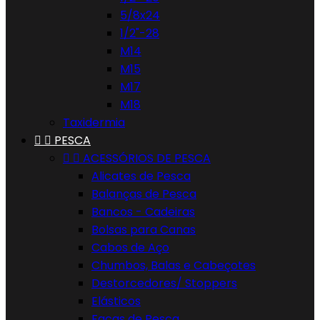
5/8x24
1/2"-28
M14
M15
M17
M18
Taxidermia


PESCA


ACESSÓRIOS DE PESCA
Alicates de Pesca
Balanças de Pesca
Bancos - Cadeiras
Bolsas para Canas
Cabos de Aço
Chumbos, Balas e Cabeçotes
Destorcedores/ Stoppers
Elásticos
Facas de Pesca