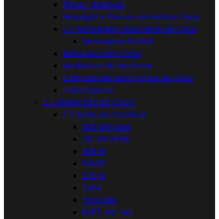
Pilhas - Baterias
Holosight e Pontos vermelhos Caça


Montagens para Miras de Caça
Montagens RUSAN
Binóculos para Caça
Medidores de Distância
Colimadores para Armas de Caça
Telescópicos


MUNIÇÕES DE CAÇA


Balas de Carabina
300 Win Mag
.30-06 SPGR
308 W
9,3x62
270 W
7x64
7mm RM
8x57 JRS-IRS