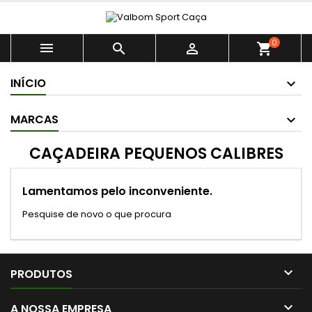
0



shopping_cart
INÍCIO
MARCAS
CAÇADEIRA PEQUENOS CALIBRES
Lamentamos pelo inconveniente.
Pesquise de novo o que procura

PRODUTOS

A NOSSA EMPRESA