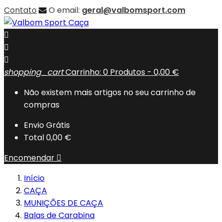
Contato
O email:
geral@valbomsport.com



shopping_cart
Carrinho:
0
Produtos - 0,00 €
Não existem mais artigos no seu carrinho de
compras
Envio
Grátis
Total
0,00 €
Encomendar

Início
CAÇA
MUNIÇÕES DE CAÇA
Balas de Carabina