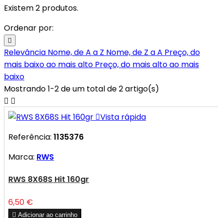
Existem 2 produtos.
Ordenar por:

Relevância
Nome, de A a Z
Nome, de Z a A
Preço, do
mais baixo ao mais alto
Preço, do mais alto ao mais
baixo
Mostrando 1-2 de um total de 2 artigo(s)



Vista rápida
Referência:
1135376
Marca:
RWS
RWS 8X68S Hit 160gr
Preço
6,50 €

Adicionar ao carrinho