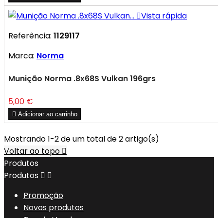

Vista rápida
Referência:
1129117
Marca:
Norma
Munição Norma .8x68S Vulkan 196grs
Preço
5,00 €

Adicionar ao carrinho
Mostrando 1-2 de um total de 2 artigo(s)
Voltar ao topo

Produtos
Produtos


Promoção
Novos produtos