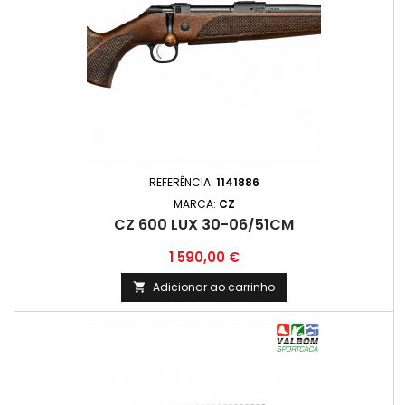
REFERÊNCIA:
1141886
MARCA:
CZ
CZ 600 LUX 30-06/51CM
Preço
1 590,00 €
Adicionar ao carrinho
