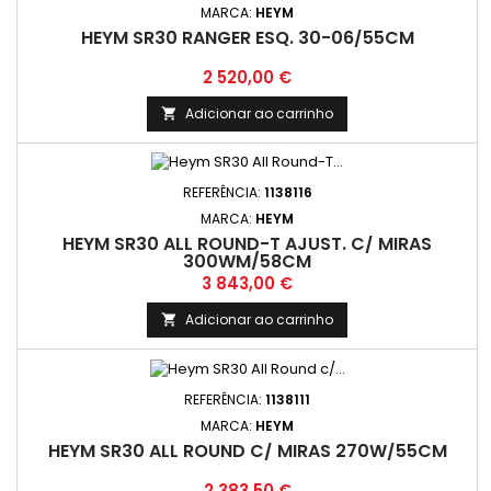
MARCA:
HEYM
HEYM SR30 RANGER ESQ. 30-06/55CM
Preço
2 520,00 €
Adicionar ao carrinho

REFERÊNCIA:
1138116
MARCA:
HEYM
HEYM SR30 ALL ROUND-T AJUST. C/ MIRAS
300WM/58CM
Preço
3 843,00 €
Adicionar ao carrinho

REFERÊNCIA:
1138111
MARCA:
HEYM
HEYM SR30 ALL ROUND C/ MIRAS 270W/55CM
Preço
2 383,50 €