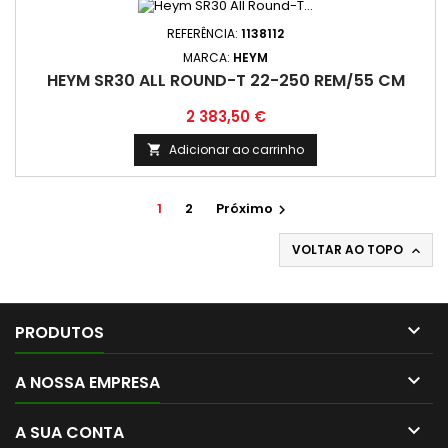
REFERÊNCIA:
1138112
MARCA:
HEYM
HEYM SR30 ALL ROUND-T 22-250 REM/55 CM
Preço
2 383,50 €
Adicionar ao carrinho

1
2
Próximo

VOLTAR AO TOPO


PRODUTOS

A NOSSA EMPRESA

A SUA CONTA