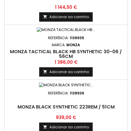
Preço
1 144,50 €
Adicionar ao carrinho

REFERÊNCIA:
1138935
MARCA:
MONZA
MONZA TACTICAL BLACK HB SYNTHETIC 30-06 /
56CM
Preço
1 386,00 €
Adicionar ao carrinho

REFERÊNCIA:
1138936
MONZA BLACK SYNTHETIC 223REM / 51CM
Preço
939,00 €
Adicionar ao carrinho
