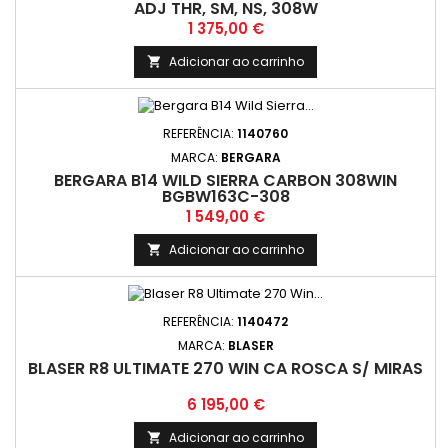
ADJ THR, SM, NS, 308W
Preço
1 375,00 €
Adicionar ao carrinho

REFERÊNCIA:
1140760
MARCA:
BERGARA
BERGARA B14 WILD SIERRA CARBON 308WIN
BGBW163C-308
Preço
1 549,00 €
Adicionar ao carrinho

REFERÊNCIA:
1140472
MARCA:
BLASER
BLASER R8 ULTIMATE 270 WIN CA ROSCA S/ MIRAS
Preço
6 195,00 €
Adicionar ao carrinho
