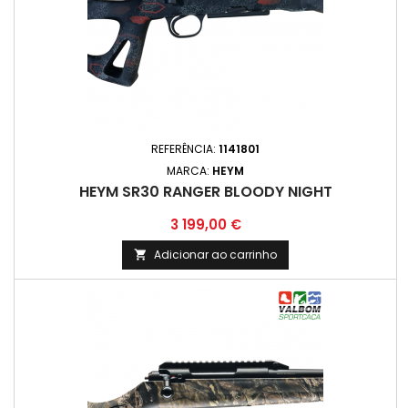
REFERÊNCIA:
1141801
MARCA:
HEYM
HEYM SR30 RANGER BLOODY NIGHT
Preço
3 199,00 €
Adicionar ao carrinho
