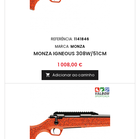
REFERÊNCIA:
1141846
MARCA:
MONZA
MONZA IGNEOUS 308W/51CM
Preço
1 008,00 €
Adicionar ao carrinho
