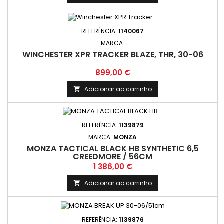
REFERÊNCIA:
1140067
MARCA:
WINCHESTER XPR TRACKER BLAZE, THR, 30-06
Preço
899,00 €
Adicionar ao carrinho

REFERÊNCIA:
1139879
MARCA:
MONZA
MONZA TACTICAL BLACK HB SYNTHETIC 6,5
CREEDMORE / 56CM
Preço
1 386,00 €
Adicionar ao carrinho

REFERÊNCIA:
1139876