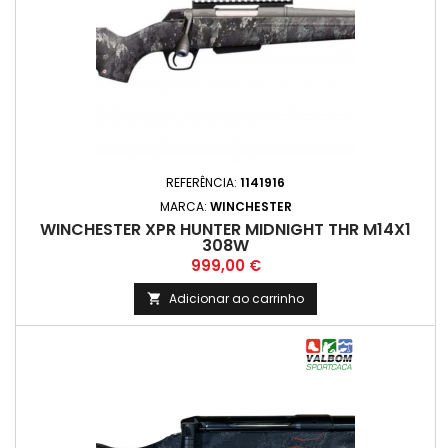
REFERÊNCIA:
1141916
MARCA:
WINCHESTER
WINCHESTER XPR HUNTER MIDNIGHT THR M14X1
308W
Preço
999,00 €
Adicionar ao carrinho
