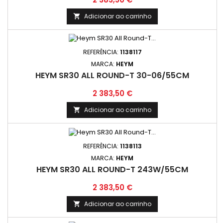
Adicionar ao carrinho

REFERÊNCIA:
1138117
MARCA:
HEYM
HEYM SR30 ALL ROUND-T 30-06/55CM
Preço
2 383,50 €
Adicionar ao carrinho

REFERÊNCIA:
1138113
MARCA:
HEYM
HEYM SR30 ALL ROUND-T 243W/55CM
Preço
2 383,50 €
Adicionar ao carrinho
