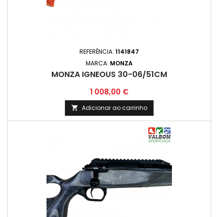
REFERÊNCIA:
1141847
MARCA:
MONZA
MONZA IGNEOUS 30-06/51CM
Preço
1 008,00 €
Adicionar ao carrinho
