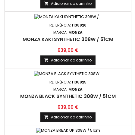
Adicionar ao carrinho

REFERÊNCIA:
1138926
MARCA:
MONZA
MONZA KAKI SYNTHETIC 308W / 51CM
Preço
939,00 €
Adicionar ao carrinho

REFERÊNCIA:
1138925
MARCA:
MONZA
MONZA BLACK SYNTHETIC 308W / 51CM
Preço
939,00 €
Adicionar ao carrinho
