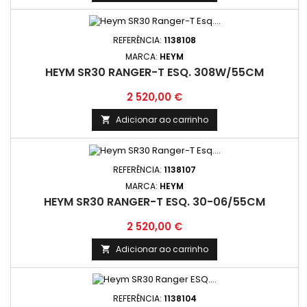
REFERÊNCIA:
1138108
MARCA:
HEYM
HEYM SR30 RANGER-T ESQ. 308W/55CM
Preço
2 520,00 €
Adicionar ao carrinho

REFERÊNCIA:
1138107
MARCA:
HEYM
HEYM SR30 RANGER-T ESQ. 30-06/55CM
Preço
2 520,00 €
Adicionar ao carrinho

REFERÊNCIA:
1138104