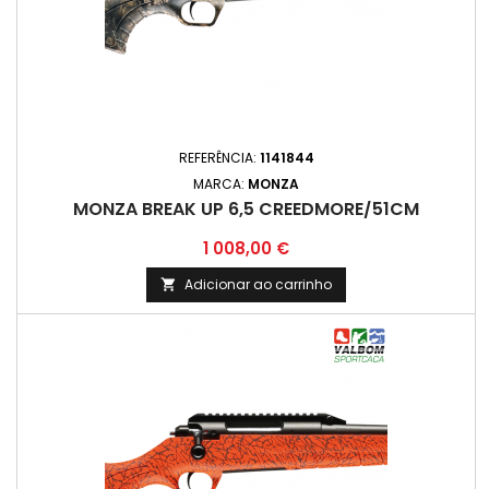
REFERÊNCIA:
1141844
MARCA:
MONZA
MONZA BREAK UP 6,5 CREEDMORE/51CM
Preço
1 008,00 €
Adicionar ao carrinho
