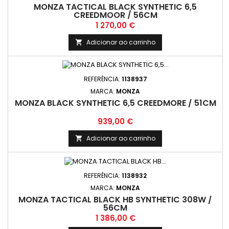
MONZA TACTICAL BLACK SYNTHETIC 6,5
CREEDMOOR / 56CM
Preço
1 270,00 €
Adicionar ao carrinho

REFERÊNCIA:
1138937
MARCA:
MONZA
MONZA BLACK SYNTHETIC 6,5 CREEDMORE / 51CM
Preço
939,00 €
Adicionar ao carrinho

REFERÊNCIA:
1138932
MARCA:
MONZA
MONZA TACTICAL BLACK HB SYNTHETIC 308W /
56CM
Preço
1 386,00 €