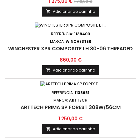
Preço
Preço
1 275,00 €
1 716,00 €
normal
Adicionar ao carrinho

REFERÊNCIA:
1139400
MARCA:
WINCHESTER
WINCHESTER XPR COMPOSITE LH 30-06 THREADED
Preço
860,00 €
Adicionar ao carrinho

REFERÊNCIA:
1138651
MARCA:
ARTTECH
ARTTECH PRIMA SP FOREST 308W/56CM
Preço
1 250,00 €
Adicionar ao carrinho
