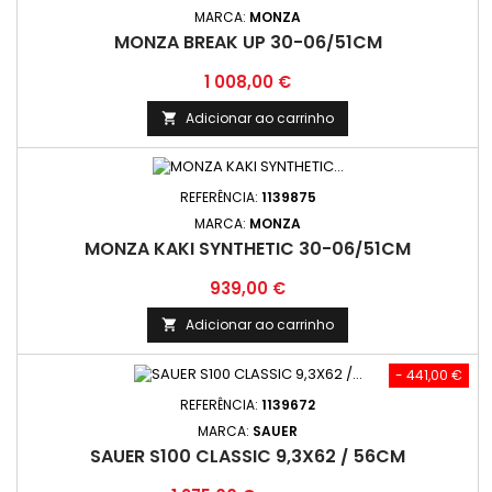
MARCA:
MONZA
MONZA BREAK UP 30-06/51CM
Preço
1 008,00 €
Adicionar ao carrinho

REFERÊNCIA:
1139875
MARCA:
MONZA
MONZA KAKI SYNTHETIC 30-06/51CM
Preço
939,00 €
Adicionar ao carrinho

- 441,00 €
REFERÊNCIA:
1139672
MARCA:
SAUER
SAUER S100 CLASSIC 9,3X62 / 56CM