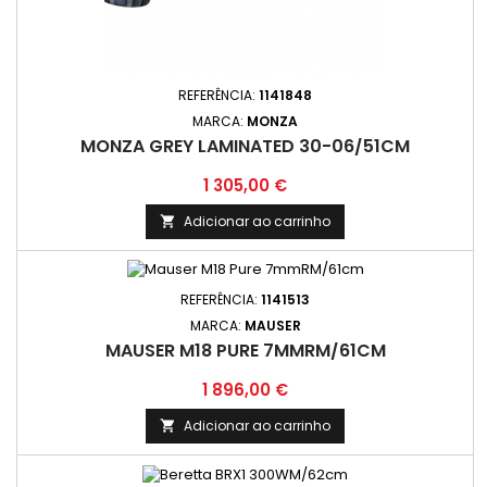
REFERÊNCIA:
1141848
MARCA:
MONZA
MONZA GREY LAMINATED 30-06/51CM
Preço
1 305,00 €
Adicionar ao carrinho

REFERÊNCIA:
1141513
MARCA:
MAUSER
MAUSER M18 PURE 7MMRM/61CM
Preço
1 896,00 €
Adicionar ao carrinho
