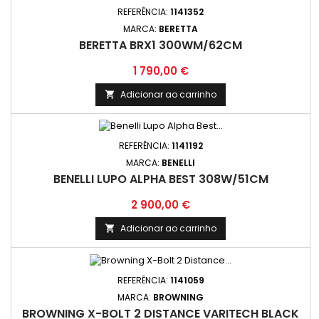
REFERÊNCIA:
1141352
MARCA:
BERETTA
BERETTA BRX1 300WM/62CM
Preço
1 790,00 €
Adicionar ao carrinho

REFERÊNCIA:
1141192
MARCA:
BENELLI
BENELLI LUPO ALPHA BEST 308W/51CM
Preço
2 900,00 €
Adicionar ao carrinho

REFERÊNCIA:
1141059
MARCA:
BROWNING
BROWNING X-BOLT 2 DISTANCE VARITECH BLACK