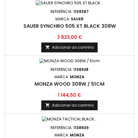
REFERÊNCIA:
1139387
MARCA:
SAUER
SAUER SYNCHRO 505 XT BLACK 308W
Preço
3 823,00 €
Adicionar ao carrinho

REFERÊNCIA:
1138928
MARCA:
MONZA
MONZA WOOD 308W / 51CM
Preço
1 144,50 €
Adicionar ao carrinho

REFERÊNCIA:
1138939
MARCA:
MONZA