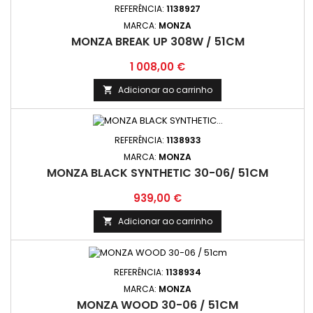
REFERÊNCIA:
1138927
MARCA:
MONZA
MONZA BREAK UP 308W / 51CM
Preço
1 008,00 €
Adicionar ao carrinho

REFERÊNCIA:
1138933
MARCA:
MONZA
MONZA BLACK SYNTHETIC 30-06/ 51CM
Preço
939,00 €
Adicionar ao carrinho

REFERÊNCIA:
1138934
MARCA:
MONZA
MONZA WOOD 30-06 / 51CM