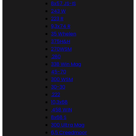
8x57 JS-IS
243 W
223 R
9,3x74 R
35 Whelen
375H&H
270WSM
.280
338 Win Mag
45-70
300 WSM
30-30
.222
10,3x68
.458 WIN
8x68 S
300 Ultra Mag
6,5 Creedmoor