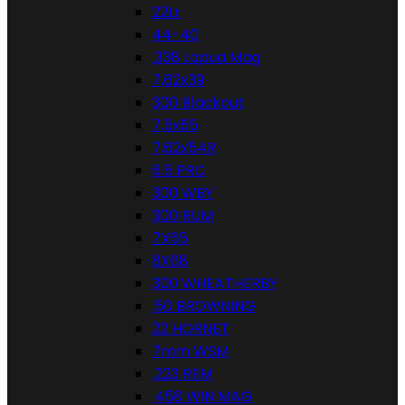
22Lr
44-40
.338 Lapua Mag
7,62x39
300 Blackout
7,5x55
7,62x54R
6.5 PRC
300 WBY
300 RUM
7X65
8X68
300 WHEATHERBY
.50 BROWNING
22 HORNET
7mm WSM
.223 REM
.458 WIN MAG