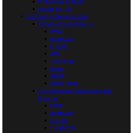
Protetores de Ruido
Óculos de Tiro


ÓPTICAS/MONTAGENS


Miras Visão Noturna
PARD
HIKMICRO
PULSAR
ATN
ThermTec
Pixfra
GUIDE
CONOTECH


Monóculos / Binóculos Visão
Noturna
PARD
HIKMICRO
PULSAR
THERMTEC