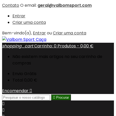
Contato
O email:
geral@valbomsport.com
Entrar
Criar uma conta
Bem-vindo(a),
Entrar
ou
Criar uma conta
shopping_cart
Carrinho:
0
Produtos - 0,00 €
Não existem mais artigos no seu carrinho de
compras
Envio
Grátis
Total
0,00 €
Encomendar


Procurar

