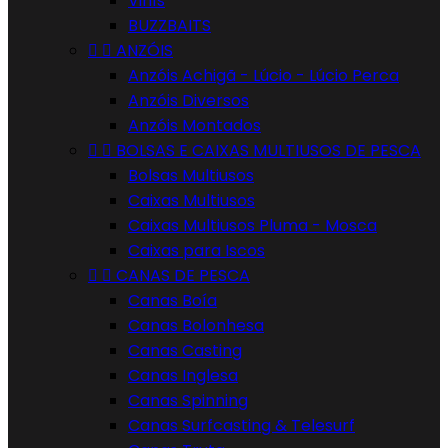
Vinís
BUZZBAITS


ANZÓIS
Anzóis Achigã - Lúcio - Lúcio Perca
Anzóis Diversos
Anzóis Montados


BOLSAS E CAIXAS MULTIUSOS DE PESCA
Bolsas Multiusos
Caixas Multiusos
Caixas Multiusos Pluma - Mosca
Caixas para Iscos


CANAS DE PESCA
Canas Boía
Canas Bolonhesa
Canas Casting
Canas Inglesa
Canas Spinning
Canas Surfcasting & Telesurf