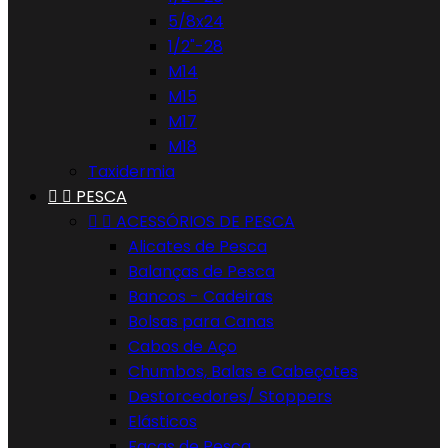
5/8x24
1/2"-28
M14
M15
M17
M18
Taxidermia


PESCA


ACESSÓRIOS DE PESCA
Alicates de Pesca
Balanças de Pesca
Bancos - Cadeiras
Bolsas para Canas
Cabos de Aço
Chumbos, Balas e Cabeçotes
Destorcedores/ Stoppers
Elásticos
Facas de Pesca