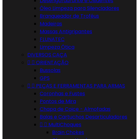
Desengordurante e Oxidentes
Óleo Limpeza para Silenciadores
Branqueador de Troféus
Madeiras
Massas Antigripantes
FLUNATEC
Limpeza Ótica
DIVERSOS CAÇA


ORIENTAÇÃO
Bussolas
GPS


PEÇAS E FERRAMENTAS PARA ARMAS
Coronhas e Fustes
Pontos de Mira
Chapa de Coice - Almofadas
Balas e Cartuchos Desarticuladores


MultiChoques
Brain Chokes