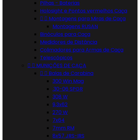
Pilhas - Baterias
Holosight e Pontos vermelhos Caça


Montagens para Miras de Caça
Montagens RUSAN
Binóculos para Caça
Medidores de Distância
Colimadores para Armas de Caça
Telescópicos


MUNIÇÕES DE CAÇA


Balas de Carabina
300 Win Mag
.30-06 SPGR
308 W
9,3x62
270 W
7x64
7mm RM
8x57 JRS-IRS