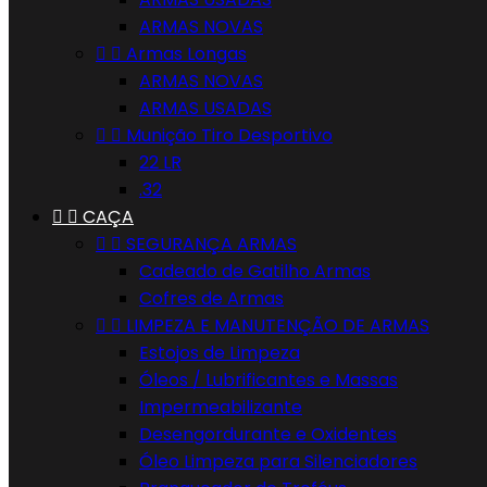
ARMAS NOVAS


Armas Longas
ARMAS NOVAS
ARMAS USADAS


Munição Tiro Desportivo
22 LR
.32


CAÇA


SEGURANÇA ARMAS
Cadeado de Gatilho Armas
Cofres de Armas


LIMPEZA E MANUTENÇÃO DE ARMAS
Estojos de Limpeza
Óleos / Lubrificantes e Massas
Impermeabilizante
Desengordurante e Oxidentes
Óleo Limpeza para Silenciadores