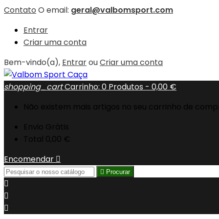
Contato
O email:
geral@valbomsport.com
Entrar
Criar uma conta
Bem-vindo(a),
Entrar
ou
Criar uma conta
shopping_cart
Carrinho:
0
Produtos - 0,00 €
Não existem mais artigos no seu carrinho de comp
Envio
Grátis
Total
0,00 €
Encomendar


Procurar


