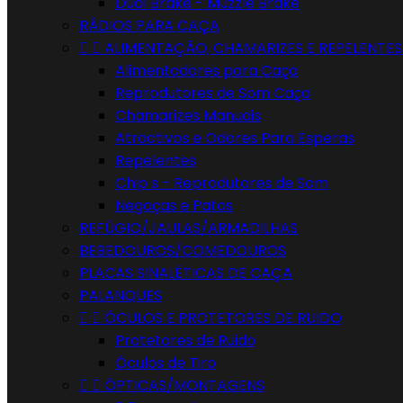
Dual Brake - Muzzle Brake
RÁDIOS PARA CAÇA


ALIMENTAÇÃO, CHAMARIZES E REPELENTES
Alimentadores para Caça
Reprodutores de Som Caça
Chamarizes Manuais
Atractivos e Odores Para Esperas
Repelentes
Chip s - Reprodutores de Som
Negaças e Patos
REFÚGIO/JAULAS/ARMADILHAS
BEBEDOUROS/COMEDOUROS
PLACAS SINALÉTICAS DE CAÇA
PALANQUES


ÓCULOS E PROTETORES DE RUIDO
Protetores de Ruido
Óculos de Tiro


ÓPTICAS/MONTAGENS