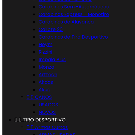
Carabinas Semi-Automáticas
Carabinas Express - Monotiro
Carabinas de Alavanca
Calibre 20
Carabinas de Tiro Desportivo
Heym
Rizzini
Impala Plus
Monza
Arttech
Akdas
Akus


CANOS
USADOS
NOVOS


TIRO DESPORTIVO


Armas Curtas
ARMAS USADAS