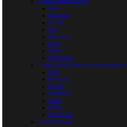


Miras Visão Noturna
PARD
HIKMICRO
PULSAR
ATN
ThermTec
Pixfra
GUIDE
CONOTECH


Monóculos / Binóculos Visão Noturna
PARD
HIKMICRO
PULSAR
THERMTEC
GUIDE
PIXFRA
CONOTECH


Mira de Caça