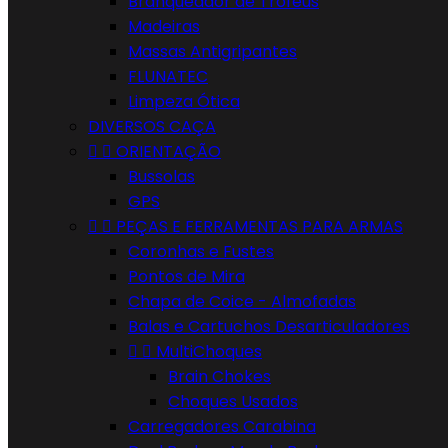
Branqueador de Troféus
Madeiras
Massas Antigripantes
FLUNATEC
Limpeza Ótica
DIVERSOS CAÇA


ORIENTAÇÃO
Bussolas
GPS


PEÇAS E FERRAMENTAS PARA ARMAS
Coronhas e Fustes
Pontos de Mira
Chapa de Coice - Almofadas
Balas e Cartuchos Desarticuladores


MultiChoques
Brain Chokes
Choques Usados
Carregadores Carabina