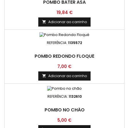
POMBO BATER ASA
Preço
19,84 €
Adicionar ao carrinho

REFERÊNCIA:
1135572
POMBO REDONDO FLOQUÉ
Preço
7,00 €
Adicionar ao carrinho

REFERÊNCIA:
1132610
POMBO NO CHÃO
Preço
5,00 €