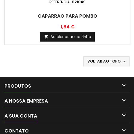
REFERÊNCIA:
1121049
CAPARRÃO PARA POMBO
Preço
1,64 €
Adicionar ao carrinho

VOLTAR AO TOPO


PRODUTOS

A NOSSA EMPRESA

A SUA CONTA

CONTATO