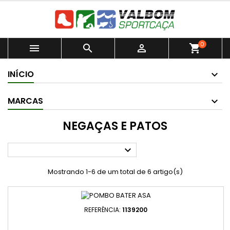
0



shopping_cart
INÍCIO
MARCAS
NEGAÇAS E PATOS

Mostrando 1-6 de um total de 6 artigo(s)
REFERÊNCIA:
1139200