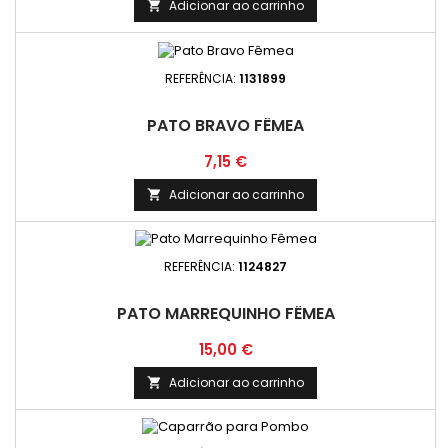
Adicionar ao carrinho

REFERÊNCIA:
1131899
PATO BRAVO FÊMEA
Preço
7,15 €
Adicionar ao carrinho

REFERÊNCIA:
1124827
PATO MARREQUINHO FÊMEA
Preço
15,00 €
Adicionar ao carrinho
