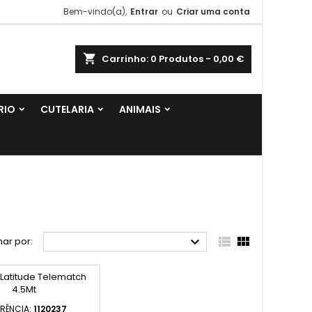
Bem-vindo(a),
Entrar
ou
Criar uma conta
shopping_cart
Carrinho:
0
Produtos - 0,00 €
RIO
CUTELARIA
ANIMAIS



ar por:
ERÊNCIA:
1120237