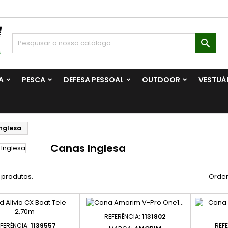

A
PESCA
DEFESA PESSOAL
OUTDOOR
VESTUÁ
nglesa
Canas Inglesa
 produtos.
Orden
REFERÊNCIA:
1131802
FERÊNCIA:
1139557
REF