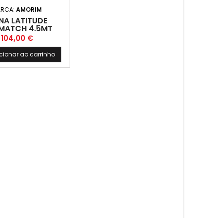
RCA:
AMORIM
NA LATITUDE
EMATCH 4.5MT
Preço
104,00 €
cionar ao carrinho