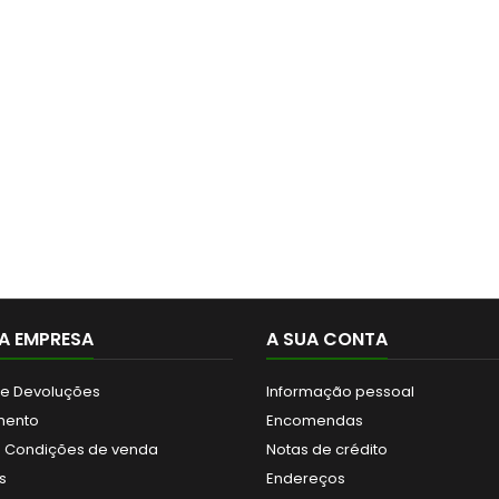
A EMPRESA
A SUA CONTA
 e Devoluções
Informação pessoal
mento
Encomendas
 Condições de venda
Notas de crédito
s
Endereços