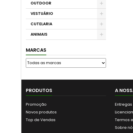
OUTDOOR
VESTUÁRIO
CUTELARIA
ANIMAIS
MARCAS
PRODUTOS
A NOSS
Promoção
Entregas
Novos produtos
Licencia
Top de Vendas
Termos e
Sobre nó