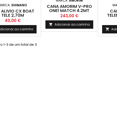
MARCA:
AMORIM
MARCA:
SHIMANO
MA
CANA AMORIM V-PRO
ONE1 MATCH 4.2MT
 ALIVIO CX BOAT
CA
HEAVY
TELE 2,70M
TEL
Preço
243,00 €
Preço
40,00 €
Adicionar ao carrinho

dicionar ao carrinho
Adi

 1-3 de um total de 3