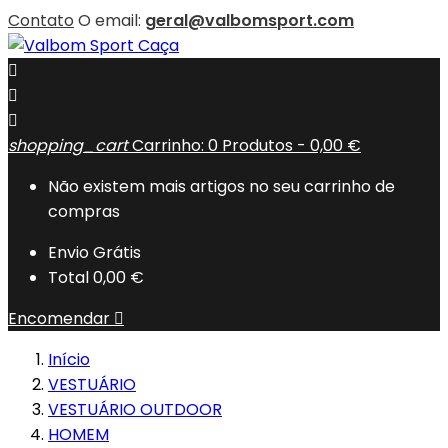
Contato
O email:
geral@valbomsport.com



shopping_cart
Carrinho:
0
Produtos - 0,00 €
Não existem mais artigos no seu carrinho de
compras
Envio
Grátis
Total
0,00 €
Encomendar

Início
VESTUÁRIO
VESTUÁRIO OUTDOOR
HOMEM