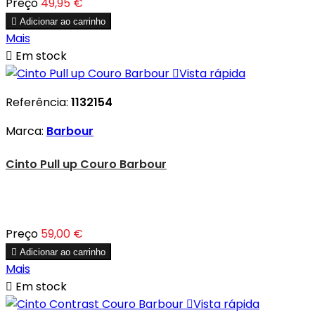
Preço
49,95 €

Adicionar ao carrinho
Mais

Em stock

Vista rápida
Referência:
1132154
Marca:
Barbour
Cinto Pull up Couro Barbour
Preço
59,00 €

Adicionar ao carrinho
Mais

Em stock

Vista rápida