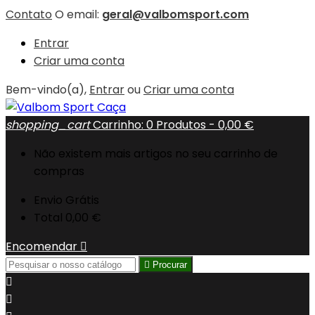
Contato
O email:
geral@valbomsport.com
Entrar
Criar uma conta
Bem-vindo(a),
Entrar
ou
Criar uma conta
shopping_cart
Carrinho:
0
Produtos - 0,00 €
Não existem mais artigos no seu carrinho de
compras
Envio
Grátis
Total
0,00 €
Encomendar


Procurar

