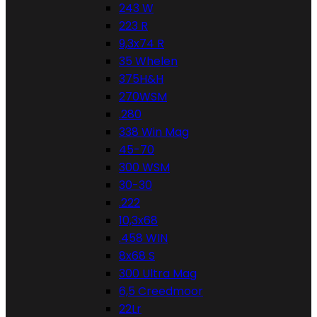
243 W
223 R
9,3x74 R
35 Whelen
375H&H
270WSM
.280
338 Win Mag
45-70
300 WSM
30-30
.222
10,3x68
.458 WIN
8x68 S
300 Ultra Mag
6,5 Creedmoor
22Lr