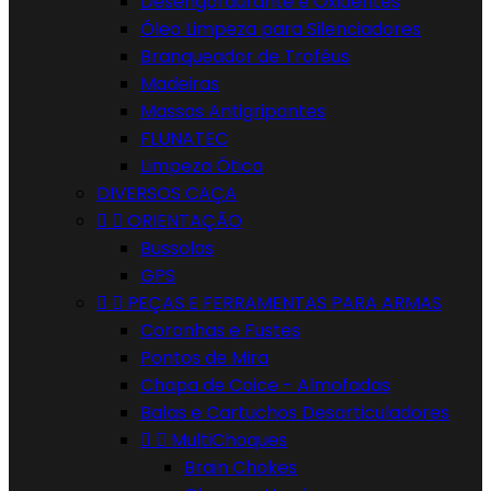
Desengordurante e Oxidentes
Óleo Limpeza para Silenciadores
Branqueador de Troféus
Madeiras
Massas Antigripantes
FLUNATEC
Limpeza Ótica
DIVERSOS CAÇA


ORIENTAÇÃO
Bussolas
GPS


PEÇAS E FERRAMENTAS PARA ARMAS
Coronhas e Fustes
Pontos de Mira
Chapa de Coice - Almofadas
Balas e Cartuchos Desarticuladores


MultiChoques
Brain Chokes