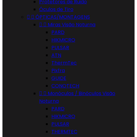
Protetores de Ruido
Óculos de Tiro


ÓPTICAS/MONTAGENS


Miras Visão Noturna
PARD
HIKMICRO
PULSAR
ATN
ThermTec
Pixfra
GUIDE
CONOTECH


Monóculos / Binóculos Visão
Noturna
PARD
HIKMICRO
PULSAR
THERMTEC