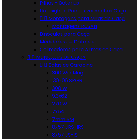
Pilhas - Baterias
Holosight e Pontos vermelhos Caça


Montagens para Miras de Caça
Montagens RUSAN
Binóculos para Caça
Medidores de Distância
Colimadores para Armas de Caça


MUNIÇÕES DE CAÇA


Balas de Carabina
300 Win Mag
.30-06 SPGR
308 W
9,3x62
270 W
7x64
7mm RM
8x57 JRS-IRS
8x57 JS-IS