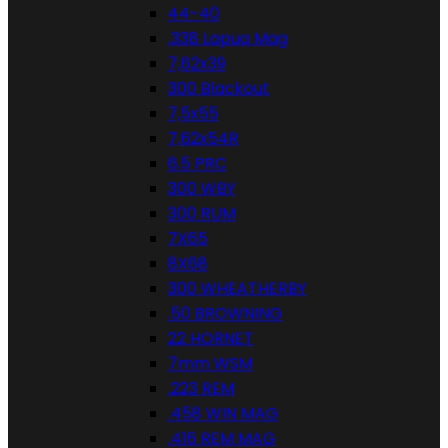
44-40
.338 Lapua Mag
7,62x39
300 Blackout
7,5x55
7,62x54R
6.5 PRC
300 WBY
300 RUM
7X65
8X68
300 WHEATHERBY
.50 BROWNING
22 HORNET
7mm WSM
.223 REM
.458 WIN MAG
.416 REM MAG