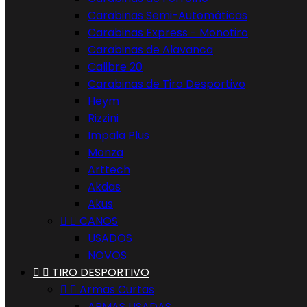
Carabinas Semi-Automáticas
Carabinas Express - Monotiro
Carabinas de Alavanca
Calibre 20
Carabinas de Tiro Desportivo
Heym
Rizzini
Impala Plus
Monza
Arttech
Akdas
Akus


CANOS
USADOS
NOVOS


TIRO DESPORTIVO


Armas Curtas
ARMAS USADAS