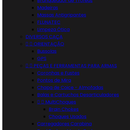
Branqueador de Troféus
Madeiras
Massas Antigripantes
FLUNATEC
Limpeza Ótica
DIVERSOS CAÇA


ORIENTAÇÃO
Bussolas
GPS


PEÇAS E FERRAMENTAS PARA ARMAS
Coronhas e Fustes
Pontos de Mira
Chapa de Coice - Almofadas
Balas e Cartuchos Desarticuladores


MultiChoques
Brain Chokes
Choques Usados
Carregadores Carabina