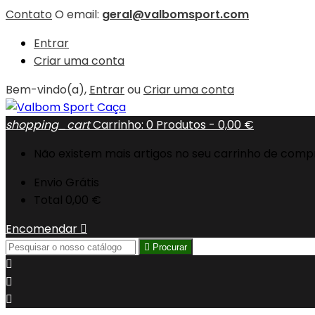
Contato
O email:
geral@valbomsport.com
Entrar
Criar uma conta
Bem-vindo(a),
Entrar
ou
Criar uma conta
shopping_cart
Carrinho:
0
Produtos - 0,00 €
Não existem mais artigos no seu carrinho de comp
Envio
Grátis
Total
0,00 €
Encomendar


Procurar


