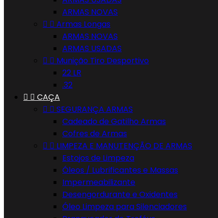
ARMAS NOVAS


Armas Longas
ARMAS NOVAS
ARMAS USADAS


Munição Tiro Desportivo
22 LR
.32


CAÇA


SEGURANÇA ARMAS
Cadeado de Gatilho Armas
Cofres de Armas


LIMPEZA E MANUTENÇÃO DE ARMAS
Estojos de Limpeza
Óleos / Lubrificantes e Massas
Impermeabilizante
Desengordurante e Oxidentes
Óleo Limpeza para Silenciadores