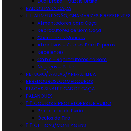
Dual Brake - Muzzle Brake
RÁDIOS PARA CAÇA


ALIMENTAÇÃO, CHAMARIZES E REPELENTES
Alimentadores para Caça
Reprodutores de Som Caça
Chamarizes Manuais
Atractivos e Odores Para Esperas
Repelentes
Chip s - Reprodutores de Som
Negaças e Patos
REFÚGIO/JAULAS/ARMADILHAS
BEBEDOUROS/COMEDOUROS
PLACAS SINALÉTICAS DE CAÇA
PALANQUES


ÓCULOS E PROTETORES DE RUIDO
Protetores de Ruido
Óculos de Tiro


ÓPTICAS/MONTAGENS