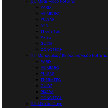


Miras Visão Noturna
PARD
HIKMICRO
PULSAR
ATN
ThermTec
Pixfra
GUIDE
CONOTECH


Monóculos / Binóculos Visão Noturna
PARD
HIKMICRO
PULSAR
THERMTEC
GUIDE
PIXFRA
CONOTECH


Mira de Caça