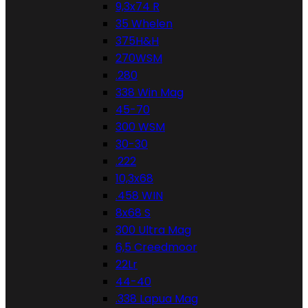
9,3x74 R
35 Whelen
375H&H
270WSM
.280
338 Win Mag
45-70
300 WSM
30-30
.222
10,3x68
.458 WIN
8x68 S
300 Ultra Mag
6,5 Creedmoor
22Lr
44-40
.338 Lapua Mag