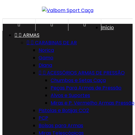



Início


ARMAS


CARABINAS DE AR
Norica
Gamo
Diana


ACESSÓRIOS ARMAS DE PRESSÃO
Chumbos e Setas Caça
Peças Para Armas de Pressão
Alvos e Suportes
Miras e P. Vermelho Armas Pressão
Pistolas e Botijas CO2
PCP
Bolsas para Armas
Miras Telescópicas