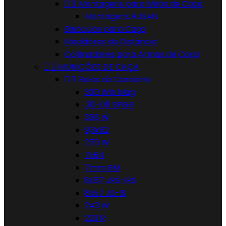


Montagens para Miras de Caça
Montagens RUSAN
Binóculos para Caça
Medidores de Distância
Colimadores para Armas de Caça


MUNIÇÕES DE CAÇA


Balas de Carabina
300 Win Mag
.30-06 SPGR
308 W
9,3x62
270 W
7x64
7mm RM
8x57 JRS-IRS
8x57 JS-IS
243 W
223 R