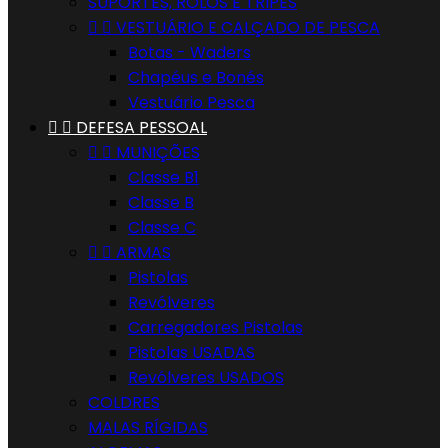
SUPORTES, ROLOS E TRIPÉS


VESTUÁRIO E CALÇADO DE PESCA
Botas - Waders
Chapéus e Bonés
Vestuário Pesca


DEFESA PESSOAL


MUNIÇÕES
Classe B1
Classe B
Classe C


ARMAS
Pistolas
Revólveres
Carregadores Pistolas
Pistolas USADAS
Revólveres USADOS
COLDRES
MALAS RÍGIDAS