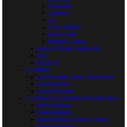
Crankbaits
Jerkbaits
Jigs
CHATTERBAITS
Spinnerbaits
Buzzbaits-Lipless
Peixes Artificiais (Swimbaits)
Vinís
BUZZBAITS


ANZÓIS
Anzóis Achigã - Lúcio - Lúcio Perca
Anzóis Diversos
Anzóis Montados


BOLSAS E CAIXAS MULTIUSOS DE PESCA
Bolsas Multiusos
Caixas Multiusos
Caixas Multiusos Pluma - Mosca
Caixas para Iscos