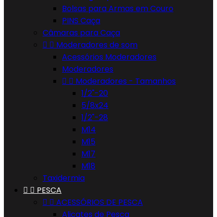
Bolsas para Armas em Couro
PINS Caça
Câmaras para Caça


Moderadores de som
Acessórios Moderadores
Moderadores


Moderadores - Tamanhos
1/2"-20
5/8x24
1/2"-28
M14
M15
M17
M18
Taxidermia


PESCA


ACESSÓRIOS DE PESCA
Alicates de Pesca