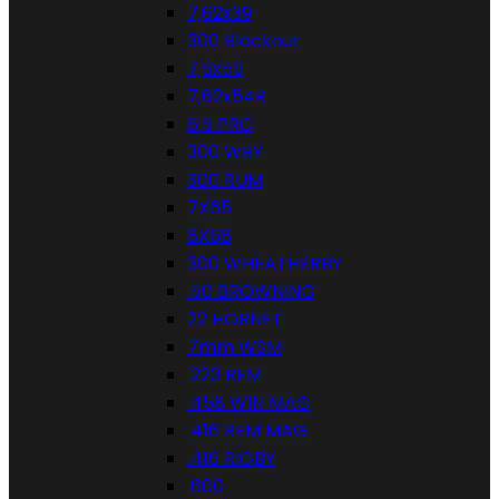
7,62x39
300 Blackout
7,5x55
7,62x54R
6.5 PRC
300 WBY
300 RUM
7X65
8X68
300 WHEATHERBY
.50 BROWNING
22 HORNET
7mm WSM
.223 REM
.458 WIN MAG
.416 REM MAG
.416 RIGBY
.600