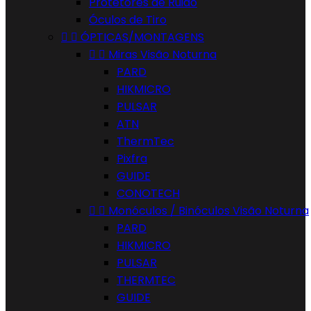
Protetores de Ruido
Óculos de Tiro


ÓPTICAS/MONTAGENS


Miras Visão Noturna
PARD
HIKMICRO
PULSAR
ATN
ThermTec
Pixfra
GUIDE
CONOTECH


Monóculos / Binóculos Visão Noturna
PARD
HIKMICRO
PULSAR
THERMTEC
GUIDE