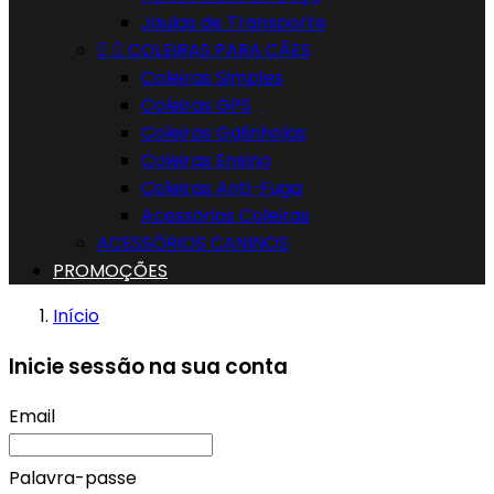
Jaulas de Transporte


COLEIRAS PARA CÃES
Coleiras Simples
Coleiras GPS
Coleiras Galinholas
Coleiras Ensino
Coleiras Anti-Fuga
Acessórios Coleiras
ACESSÓRIOS CANINOS
PROMOÇÕES
Início
Inicie sessão na sua conta
Email
Palavra-passe